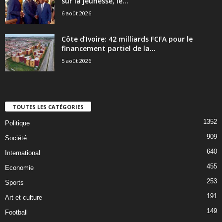
sur la jeunesse, le...
6 août 2026
Côte d’Ivoire: 42 milliards FCFA pour le
financement partiel de la...
5 août 2026
TOUTES LES CATÉGORIES
1352
Politique
909
Société
640
International
455
Economie
253
Sports
191
Art et culture
149
Football