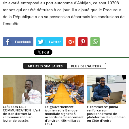
riz avarié entreposé au port autonome d’Abidjan, ce sont 10708
tonnes qui ont été détruites à ce jour. Il a ajouté que le Procureur
de la République a en sa possession désormais les conclusions de
l’enquête.
Facebook
Twitter
ARTICLES SIMILAIRES
PLUS DE L'AUTEUR
CLÉS CONTACT
Le gouvernement
E-commerce: Jumia
COMMUNICATION : L’art
ivoirien et la Banque
renforce son
de transformer la
mondiale signent 5
positionnement de
communication en
accords de financement
plateforme du quotidien
levier de succès
d’environ 480 milliards
en Côte d’Ivoire
FCFA