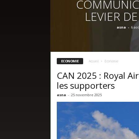
COMMUNIC
s
LEVIER D
asna
-
6 ao
ECONOMIE
Accueil
Economie
CAN 2025 : Royal Air
les supporters
asna
-
25 novembre 2025