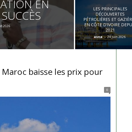
ATION EN
LES PRINCIPALES
E SUCCÈS
DÉCOUVERTES
PÉTROLIÈRES ET GAZIÈ
EN CÔTE D’IVOIRE DEPU
ût 2026
2021
asna
-
24 juin 2026
 Maroc baisse les prix pour
0