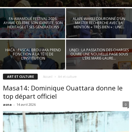
FA-AMAMOUÉ FESTIVAL 2026:
ALAFÉ WAKILI COURONNÉ D’UN
AYAMÉ CÉLÈBRE SON IDENTITÉ, SON
MASTER RECHERCHE AVEC LA
HÉRITAGE ET SES GÉNÉRATIONS
MENTION « TRÈS BIEN » : UNE...
HACA : PASCAL BROU AKA PREND
UNJCI : LA PASSATION DES CHARGES
FONCTION À LA TÊTE DE
OUVRE UNE NOUVELLE PAGE SOUS
L’INSTITUTION
L’ÈRE MARIE-LAURE...
ART ET CULTURE
Accueil
Art et culture
Masa14: Dominique Ouattara donne le
top départ officiel
asna
-
14 avril 2026
0