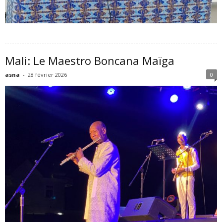
Mali: Le Maestro Boncana Maïga
asna
-
28 février 2026
0