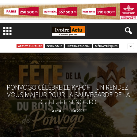
ART ET CULTURE
ECONOMIE
INTERNATIONAL
MÉDIATHÈQUES
PONVOGO CÉLÈBRE LE KAFOH : UN RENDEZ-
VOUS MAJEUR POUR LA SAUVEGARDE DE LA
CULTURE SÉNOUFO
asna
-
1 août 2026