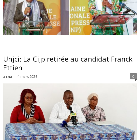
Unjci: La Cijp retirée au candidat Franck
Ettien
asna
-
4 mars 2026
0