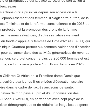
te et pragmatique qui la place au cœur de son action à
 deux sexes.
s actions qu’il a pu initier depuis son accession à la
’épanouissement des femmes. Il s’agit entre autres, de la
 féminines et de la réforme constitutionnelle de 2016 qui
la protection et la promotion des droits de la femme
es mesures salvatrices, d’autres initiatives viennent
 cas du fonds d’appui aux femmes de Côte d’Ivoire (FAFCI) qui
minique Ouattara permet aux femmes ivoiriennes d’accéder
t pour se lancer dans des activités génératrices de revenus
A ce jour, ce projet concerne plus de 250 000 femmes et est
uros, ce fonds sera porté à 45 millions d’euros en 2025.
n Children Of Africa de la Première dame Dominique
ticulière aux jeunes filles privées d’éducation scolaire
 mère dans le cadre de l’accès aux soins de santé.
ticipation de mon pays au projet d’autonomisation des
 Sahel (SWEDD), en partenariat avec sept pays de la
sition démographique et de réduire les inégalités de genre