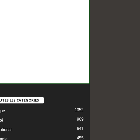
UTES LES CATÉGORIES
1352
que
909
té
641
ational
455
omie