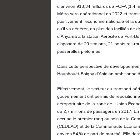
d’environ 918,34 milliards de FCFA (1,4 m
Métro sera opérationnel en 2022 et transp
positivement l’économie nationale et la q
qu’il va générer, en plus des facilités de 
d’Anyama à la station Aérocité de Port-Bo
disposera de 20 stations, 21 ponts rail-ro
passerelles piétonnes.
Dans cette perspective de développement d
Houphouët-Boigny d’Abidjan ambitionne de
Effectivement, le secteur du transport aér
gouvernement ont permis de repositionner
aéroportuaire de la zone de l’Union Écon
de 2,7 millions de passagers en 2017. En 
occupe le premier rang au sein de la Co
(CEDEAO) et de la Communauté Économiqu
environ 54 % de part de marché. Elle desse