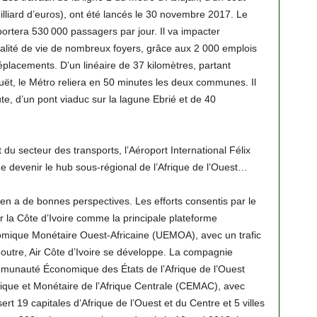
illiard d’euros), ont été lancés le 30 novembre 2017. Le
ortera 530 000 passagers par jour. Il va impacter
ualité de vie de nombreux foyers, grâce aux 2 000 emplois
déplacements. D’un linéaire de 37 kilomètres, partant
uët, le Métro reliera en 50 minutes les deux communes. Il
ute, d’un pont viaduc sur la lagune Ebrié et de 40
u secteur des transports, l’Aéroport International Félix
 devenir le hub sous-régional de l’Afrique de l’Ouest…
ien a de bonnes perspectives. Les efforts consentis par le
 la Côte d’Ivoire comme la principale plateforme
omique Monétaire Ouest-Africaine (UEMOA), avec un trafic
outre, Air Côte d’Ivoire se développe. La compagnie
mmunauté Économique des États de l’Afrique de l’Ouest
e et Monétaire de l’Afrique Centrale (CEMAC), avec
rt 19 capitales d’Afrique de l’Ouest et du Centre et 5 villes