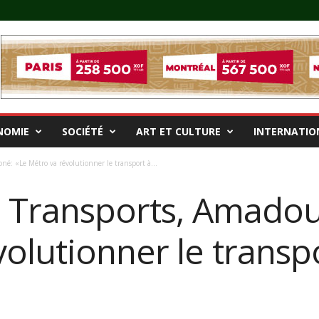
NOMIE
SOCIÉTÉ
ART ET CULTURE
INTERNATIO
né: «Le Métro va révolutionner le transport à...
s Transports, Amadou
olutionner le transp