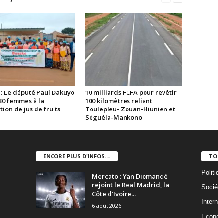
: Le député Paul Dakuyo
10 milliards FCFA pour revêtir
30 femmes à la
100 kilomètres reliant
ion de jus de fruits
Toulepleu- Zouan-Hiunien et
Séguéla-Mankono
ENCORE PLUS D'INFOS....
TO
Politi
Mercato : Yan Diomandé
rejoint le Real Madrid, la
Socié
Côte d’Ivoire...
Intern
6 août 2026
Econ