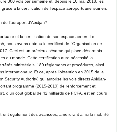
ssure 300 vols par semaine et, depuis le 10 mai 2018, les
 grâce à la certification de l’espace aéroportuaire ivoirien.
n de l’aéroport d’Abidjan?
ortuaire et la certification de son espace aérien. Le
sh, nous avons obtenu le certificat de l’Organisation de
n 2017. Ceci est un précieux sésame qui place désormais
es au monde. Cette certification aura nécessité la
arrêtés ministériels, 189 règlements et procédures, ainsi
ions internationaux. Et ce, après l’obtention en 2015 de la
n Security Authority) qui autorise les vols directs Abidjan-
portant programme (2015-2019) de renforcement et
ort, d’un coût global de 42 milliards de FCFA, est en cours
strent également des avancées, améliorant ainsi la mobilité