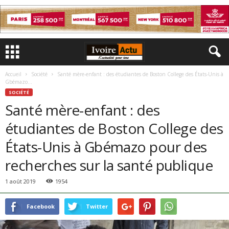
Accueil
Société
Santé mère-enfant : des étudiantes de Boston College des États-Unis à
Gbémazo...
SOCIÉTÉ
Santé mère-enfant : des
étudiantes de Boston College des
États-Unis à Gbémazo pour des
recherches sur la santé publique
1 août 2019
1954
Facebook
Twitter