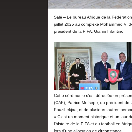
Salé – Le bureau Afrique de la Fédération
juillet 2025 au complexe Mohammed VI de 
président de la FIFA, Gianni Infantino.
Cette cérémonie s’est déroulée en présenc
(CAF), Patrice Motsepe, du président de 
FouziLekjaa, et de plusieurs autres person
« C’est un moment historique et un jour de
l’histoire de la FIFA et du football en Afr
lors d’une allocution de circonstance.