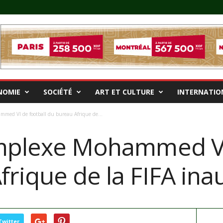
NOMIE
SOCIÉTÉ
ART ET CULTURE
INTERNATIO
mmed VI de football du bureau Afrique de...
omplexe Mohammed VI
frique de la FIFA ina
Twitter