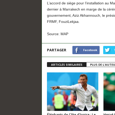
L’accord de siège pour l’installation au 
dernier à Marrakech en marge de la céré
gouvernement, Aziz Akhannouch, le présiden
FRMF, FouziLekjaa.
Source: MAP
PARTAGER
Facebook
ARTICLES SIMILAIRES
PLUS DE L'AUTE
Éléphants de Côte d’Ivoire : Le
Hervé 