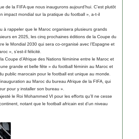
e de la FIFA que nous inaugurons aujourd’hui. C’est plutôt
n impact mondial sur la pratique du football », a-t-il
enu à rappeler que le Maroc organisera plusieurs grands
eurs en 2025, les cinq prochaines éditions de la Coupe du
e le Mondial 2030 qui sera co-organisé avec l’Espagne et
c », s’est-il félicité.
de la Coupe d’Afrique des Nations féminine entre le Maroc et
 une grande et belle fête » du football féminin au Maroc et
du public marocain pour le football est unique au monde.
l’inauguration au Maroc du bureau Afrique de la FIFA, qui
eur pour y installer son bureau ».
ajesté le Roi Mohammed VI pour les efforts qu’Il ne cesse
ontinent, notant que le football africain est d’un niveau