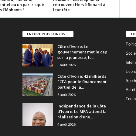
ntiel ou un pari risqué
retrouvent Hervé Renard à
s Éléphants ?
leur tête
ENCORE PLUS D'INFOS....
TO
Politi
Côte d’Ivoire: Le
gouvernement met le cap
Socié
sur la jeunesse, le...
Intern
6 août 2026
Econ
Côte d’Ivoire: 42 milliards
Sport
FCFA pour le financement
partiel de la...
Art et
5 août 2026
Footba
Indépendance de la Côte
d’Ivoire: Le MFA attend la
réalisation d’une...
4 août 2026