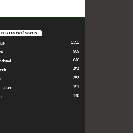
UTES LES CATÉGORIES
1352
que
909
té
640
ational
454
omie
253
s
191
 culture
149
ll