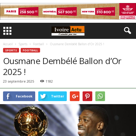
Accueil
Sports
Football
Ousmane Dembélé Ballon d’Or 2025 !
SPORTS
FOOTBALL
Ousmane Dembélé Ballon d’Or
2025 !
23 septembre 2025
1182
Facebook
Twitter