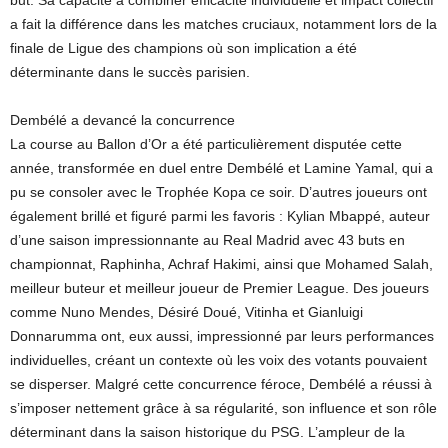
but. Sa capacité à combiner efficacité individuelle et impact collectif
a fait la différence dans les matches cruciaux, notamment lors de la
finale de Ligue des champions où son implication a été
déterminante dans le succès parisien.
Dembélé a devancé la concurrence
La course au Ballon d’Or a été particulièrement disputée cette
année, transformée en duel entre Dembélé et Lamine Yamal, qui a
pu se consoler avec le Trophée Kopa ce soir. D’autres joueurs ont
également brillé et figuré parmi les favoris : Kylian Mbappé, auteur
d’une saison impressionnante au Real Madrid avec 43 buts en
championnat, Raphinha, Achraf Hakimi, ainsi que Mohamed Salah,
meilleur buteur et meilleur joueur de Premier League. Des joueurs
comme Nuno Mendes, Désiré Doué, Vitinha et Gianluigi
Donnarumma ont, eux aussi, impressionné par leurs performances
individuelles, créant un contexte où les voix des votants pouvaient
se disperser. Malgré cette concurrence féroce, Dembélé a réussi à
s’imposer nettement grâce à sa régularité, son influence et son rôle
déterminant dans la saison historique du PSG. L’ampleur de la