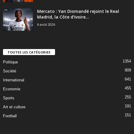
Mercato : Yan Diomandé rejoint le Real
Madrid, la Côte d’Ivoire...
6 août 2026
TOUTES LES CATÉGORIES
1354
Politique
909
Société
641
International
455
Economie
255
Sports
191
Art et culture
151
Football