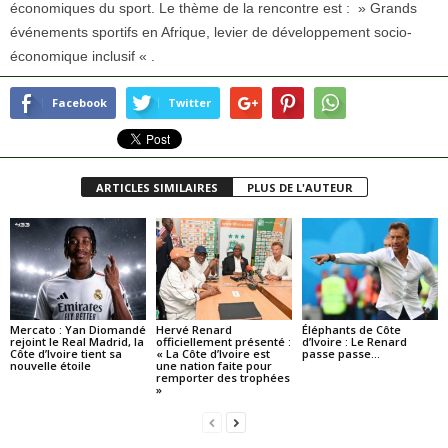
économiques du sport. Le thème de la rencontre est : » Grands
événements sportifs en Afrique, levier de développement socio-
économique inclusif « .
Facebook
Twitter
ARTICLES SIMILAIRES
PLUS DE L'AUTEUR
Mercato : Yan Diomandé
Hervé Renard
Éléphants de Côte
rejoint le Real Madrid, la
officiellement présenté :
d’Ivoire : Le Renard
Côte d’Ivoire tient sa
« La Côte d’Ivoire est
passe passe…
nouvelle étoile
une nation faite pour
remporter des trophées
»