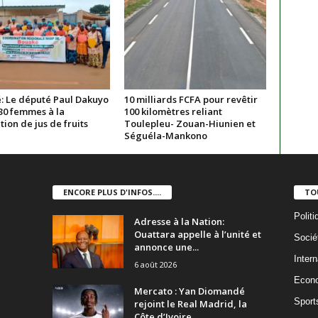
: Le député Paul Dakuyo
10 milliards FCFA pour revêtir
30 femmes à la
100 kilomètres reliant
ion de jus de fruits
Toulepleu- Zouan-Hiunien et
Séguéla-Mankono
ENCORE PLUS D'INFOS....
TO
Politi
Adresse à la Nation:
Ouattara appelle à l’unité et
Socié
annonce une...
Intern
6 août 2026
Econ
Mercato : Yan Diomandé
Sport
rejoint le Real Madrid, la
Côte d’Ivoire...