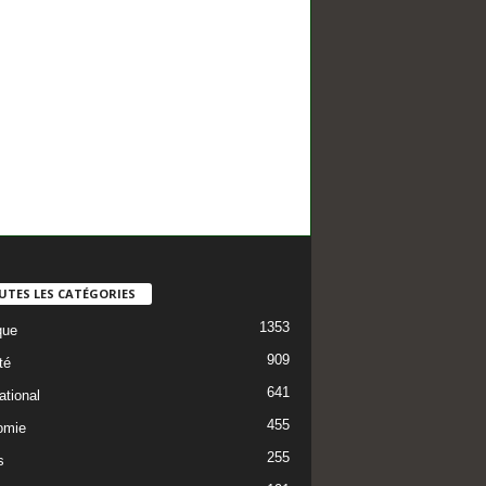
UTES LES CATÉGORIES
1353
que
909
té
641
ational
455
omie
255
s