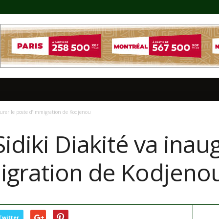
gurer le poste d’immigration de Kodjenou
Sidiki Diakité va inau
igration de Kodjeno
Twitter