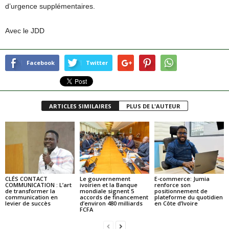
d’urgence supplémentaires.
Avec le JDD
Facebook
Twitter
ARTICLES SIMILAIRES
PLUS DE L'AUTEUR
CLÉS CONTACT
Le gouvernement
E-commerce: Jumia
COMMUNICATION : L’art
ivoirien et la Banque
renforce son
de transformer la
mondiale signent 5
positionnement de
communication en
accords de financement
plateforme du quotidien
levier de succès
d’environ 480 milliards
en Côte d’Ivoire
FCFA