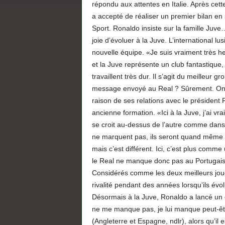
répondu aux attentes en Italie. Après cett
a accepté de réaliser un premier bilan en
Sport. Ronaldo insiste sur la famille Juve
joie d’évoluer à la Juve. L’international 
nouvelle équipe. «Je suis vraiment très he
et la Juve représente un club fantastique,
travaillent très dur. Il s’agit du meilleur gr
message envoyé au Real ? Sûrement. On le
raison de ses relations avec le président
ancienne formation. «Ici à la Juve, j’ai v
se croit au-dessus de l’autre comme dans 
ne marquent pas, ils seront quand même 
mais c’est différent. Ici, c’est plus comm
le Real ne manque donc pas au Portugais, 
Considérés comme les deux meilleurs jou
rivalité pendant des années lorsqu’ils év
Désormais à la Juve, Ronaldo a lancé un déf
ne me manque pas, je lui manque peut-êt
(Angleterre et Espagne, ndlr), alors qu’il 