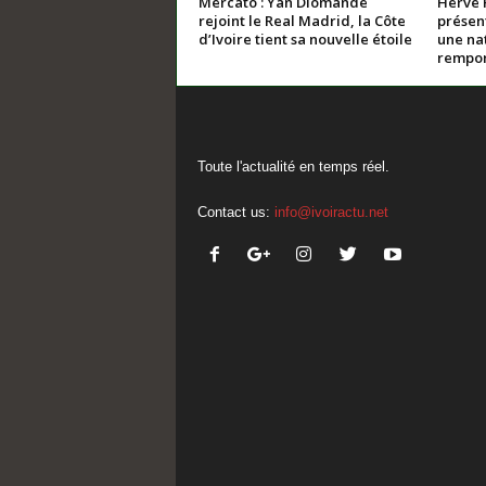
Mercato : Yan Diomandé
Hervé 
rejoint le Real Madrid, la Côte
présent
d’Ivoire tient sa nouvelle étoile
une nat
rempor
Toute l'actualité en temps réel.
Contact us:
info@ivoiractu.net