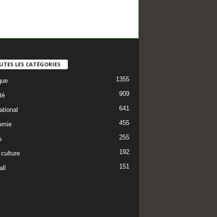
UTES LES CATÉGORIES
1355
que
909
té
641
ational
455
omie
255
s
192
 culture
151
ll