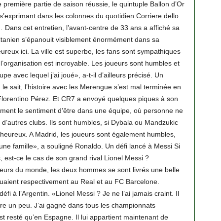
e première partie de saison réussie, le quintuple Ballon d’Or
 s’exprimant dans les colonnes du quotidien Corriere dello
… Dans cet entretien, l’avant-centre de 33 ans a affiché sa
lusitanien s’épanouit visiblement énormément dans sa
ureux ici. La ville est superbe, les fans sont sympathiques
 l’organisation est incroyable. Les joueurs sont humbles et
oupe avec lequel j’ai joué», a-t-il d’ailleurs précisé. Un
 sait, l’histoire avec les Merengue s’est mal terminée en
 Florentino Pérez. Et CR7 a envoyé quelques piques à son
raiment le sentiment d’être dans une équipe, où personne ne
d’autres clubs. Ils sont humbles, si Dybala ou Mandzukic
heureux. A Madrid, les joueurs sont également humbles,
e une famille», a souligné Ronaldo. Un défi lancé à Messi Si
est-ce le cas de son grand rival Lionel Messi ?
eurs du monde, les deux hommes se sont livrés une belle
oluaient respectivement au Real et au FC Barcelone.
i à l’Argentin. «Lionel Messi ? Je ne l’ai jamais craint. Il
re un peu. J’ai gagné dans tous les championnats
est resté qu’en Espagne. Il lui appartient maintenant de