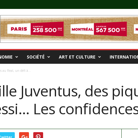
NOMIE
SOCIÉTÉ
ART ET CULTURE
INTERNATIO
s au Real, un défi à...
ille Juventus, des piq
essi… Les confidence
Twitter