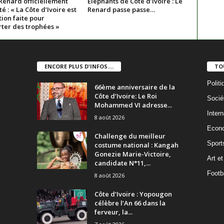
Renard officiellement
Éléphants de Côte d’Ivoire : Le
é : « La Côte d’Ivoire est
Renard passe passe…
ion faite pour
ter des trophées »
ENCORE PLUS D'INFOS....
TO
Politi
66ème anniversaire de la
Côte d’Ivoire: Le Roi
Socié
Mohammed VI adresse...
Intern
8 août 2026
Econ
Challenge du meilleur
Sport
costume national : Kangah
Gonezie Marie-Victoire,
Art et
candidate N°11,...
Footba
8 août 2026
Côte d’Ivoire : Yopougon
célèbre l’An 66 dans la
ferveur, la...