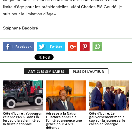
limite d’âge pour les présidentielles. «Moi Charles Blé Goudé, je
suis pour la limitation d’âge».
Stéphane Badobré
Facebook
Twitter
ARTICLES SIMILAIRES
PLUS DE L'AUTEUR
Côte d’Ivoire : Yopougon
Adresse à la Nation:
Côte d’Ivoire: Le
célèbre l’An 66 dans la
Ouattara appelle à
gouvernement met le
ferveur, la solennité et
l’unité et annonce une
cap sur la jeunesse, le
la fierté nationale
grâce pour 4 661
cacao et l’énergie
détenus