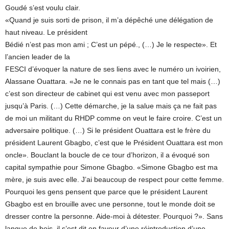
Goudé s’est voulu clair.
«Quand je suis sorti de prison, il m’a dépêché une délégation de
haut niveau. Le président
Bédié n’est pas mon ami ; C’est un pépé., (…) Je le respecte». Et
l’ancien leader de la
FESCI d’évoquer la nature de ses liens avec le numéro un ivoirien,
Alassane Ouattara. «Je ne le connais pas en tant que tel mais (…)
c’est son directeur de cabinet qui est venu avec mon passeport
jusqu’à Paris. (…) Cette démarche, je la salue mais ça ne fait pas
de moi un militant du RHDP comme on veut le faire croire. C’est un
adversaire politique. (…) Si le président Ouattara est le frère du
président Laurent Gbagbo, c’est que le Président Ouattara est mon
oncle». Bouclant la boucle de ce tour d’horizon, il a évoqué son
capital sympathie pour Simone Gbagbo. «Simone Gbagbo est ma
mère, je suis avec elle. J’ai beaucoup de respect pour cette femme.
Pourquoi les gens pensent que parce que le président Laurent
Gbagbo est en brouille avec une personne, tout le monde doit se
dresser contre la personne. Aide-moi à détester. Pourquoi ?». Sans
langue de bois, il s’est dit en faveur d’une réintroduction d’une