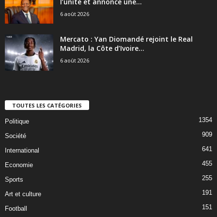
l’unité et annonce une...
6 août 2026
Mercato : Yan Diomandé rejoint le Real
Madrid, la Côte d’Ivoire...
6 août 2026
TOUTES LES CATÉGORIES
1354
Politique
909
Société
641
International
455
Economie
255
Sports
191
Art et culture
151
Football