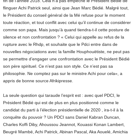
fin de l’année 2018. Cela n’a pas empêché le Président Bédié de
flinguer Achi Patrick seul, ainsi que Jean Marc Bédié. Malgré tout,
le Président du conseil général de la Mé refuse pour le moment
toute réaction, et tout conflit avec celui qu’il continue de considérer
comme son papa. Mais jusqu’à quand tiendra-t-il cette posture de
silence et non confrontation ? « Celui qui appelle au refus de la
rupture avec le Rhdp, et souhaite que le Pdci entre dans de
nouvelles négociations avec la famille Houphouëtiste, ne peut pas
se permettre d’engager une confrontation avec le Président Bédié
son père spirituel. Ce n’est pas son style. Ce n’est pas sa
philosophie. Ne comptez pas sur le ministre Achi pour cela», a
appris de bonne source Afrikipresse.
La seule question qui taraude l’esprit est : avec quel PDCI, le
Président Bédié qui est de plus en plus positionné comme le
candidat du parti à l’élection présidentielle de 2020 , ira-t-il à la
conquête du pouvoir ? Un PDCI sans Daniel Kabran Duncan,
Charles Koffi Diby, Ahoussou Jeannot, Kouassi Konan Lambert,
Beugré Mambé, Achi Patrick, Abinan Pascal, Aka Aouelé, Amichia