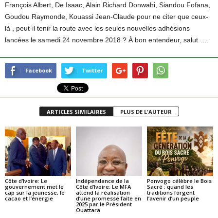
François Albert, De Isaac, Alain Richard Donwahi, Siandou Fofana,
Goudou Raymonde, Kouassi Jean-Claude pour ne citer que ceux-
là , peut-il tenir la route avec les seules nouvelles adhésions
lancées le samedi 24 novembre 2018 ? À bon entendeur, salut ….
Facebook
Twitter
ARTICLES SIMILAIRES
PLUS DE L'AUTEUR
Côte d’Ivoire: Le
Indépendance de la
Ponvogo célèbre le Bois
gouvernement met le
Côte d’Ivoire: Le MFA
Sacré : quand les
cap sur la jeunesse, le
attend la réalisation
traditions forgent
cacao et l’énergie
d’une promesse faite en
l’avenir d’un peuple
2025 par le Président
Ouattara