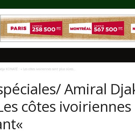
dja KONATÉ : « Les côtes ivoiriennes sont plus sûres...
péciales/ Amiral Dja
es côtes ivoiriennes 
ant«