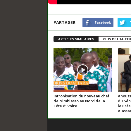
PARTAGER
Facebook
ARTICLES SIMILAIRES
PLUS DE L'AUTE
Intronisation du nouveau chef
Ahouss
de Nimbiasso au Nord de la
du Sén
Côte d’Ivoire
le Prés
Alassa