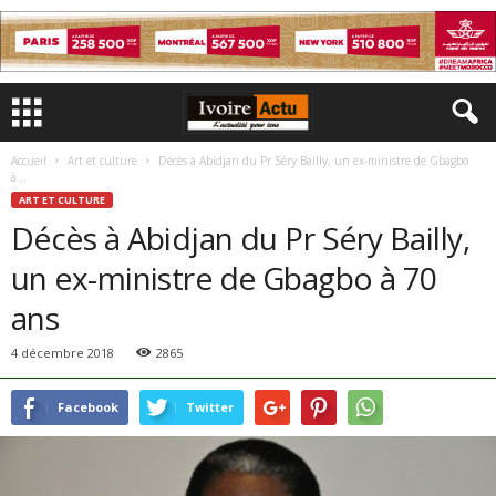
Accueil
Art et culture
Décès à Abidjan du Pr Séry Bailly, un ex-ministre de Gbagbo
à...
ART ET CULTURE
Décès à Abidjan du Pr Séry Bailly,
un ex-ministre de Gbagbo à 70
ans
4 décembre 2018
2865
Facebook
Twitter