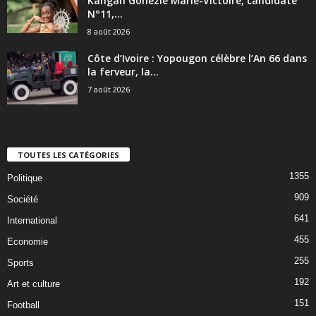
Kangah Gonezie Marie-Victoire, candidate
N°11,...
8 août 2026
Côte d’Ivoire : Yopougon célèbre l’An 66 dans
la ferveur, la...
7 août 2026
TOUTES LES CATÉGORIES
1355
Politique
909
Société
641
International
455
Economie
255
Sports
192
Art et culture
151
Football