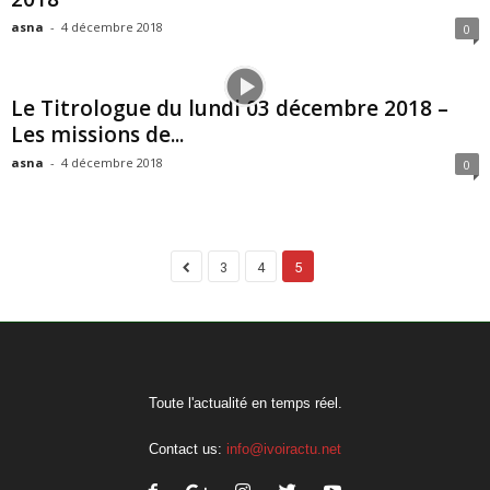
asna
-
4 décembre 2018
0
Le Titrologue du lundi 03 décembre 2018 –
Les missions de...
asna
-
4 décembre 2018
0
3
4
5
Toute l'actualité en temps réel.
Contact us:
info@ivoiractu.net