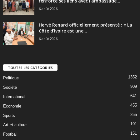
renforce ses liens avec l’ambassade...
6 août 2026
Hervé Renard officiellement présenté : « La
Côte d’Ivoire est une...
6 août 2026
TOUTES LES CATÉGORIES
1352
Politique
909
Société
641
International
455
Economie
255
Sports
191
Art et culture
151
Football