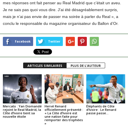
mes réponses ont fait penser au Real Madrid que c’était un aveu.
Je ne sais pas quoi vous dire. J’ai été désagréablement surpris,
mais je n’ai pas envie de passer ma soirée à parler du Real », a
conclu le responsable du magazine organisateur du Ballon d’Or.
Facebook
Twitter
ARTICLES SIMILAIRES
PLUS DE L'AUTEUR
Mercato : Yan Diomandé
Hervé Renard
Éléphants de Côte
rejoint le Real Madrid, la
officiellement présenté :
d’Ivoire : Le Renard
Côte d’Ivoire tient sa
« La Côte d’Ivoire est
passe passe…
nouvelle étoile
une nation faite pour
remporter des trophées
»