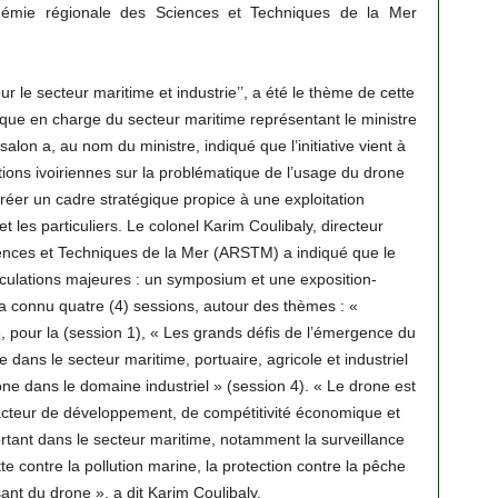
adémie régionale des Sciences et Techniques de la Mer
r le secteur maritime et industrie’’, a été le thème de cette
nique en charge du secteur maritime représentant le ministre
on a, au nom du ministre, indiqué que l’initiative vient à
tions ivoiriennes sur la problématique de l’usage du drone
réer un cadre stratégique propice à une exploitation
et les particuliers. Le colonel Karim Coulibaly, directeur
ences et Techniques de la Mer (ARSTM) a indiqué que le
iculations majeures : un symposium et une exposition-
 connu quatre (4) sessions, autour des thèmes : «
 », pour la (session 1), « Les grands défis de l’émergence du
 dans le secteur maritime, portuaire, agricole et industriel
rone dans le domaine industriel » (session 4). « Le drone est
acteur de développement, de compétitivité économique et
ortant dans le secteur maritime, notamment la surveillance
tte contre la pollution marine, la protection contre la pêche
ssant du drone », a dit Karim Coulibaly.