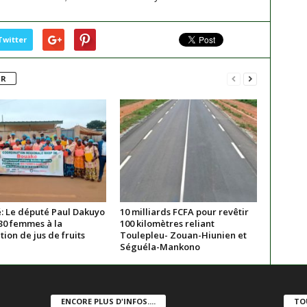
Twitter
UR
: Le député Paul Dakuyo
10 milliards FCFA pour revêtir
30 femmes à la
100 kilomètres reliant
ion de jus de fruits
Toulepleu- Zouan-Hiunien et
Séguéla-Mankono
ENCORE PLUS D'INFOS....
TO