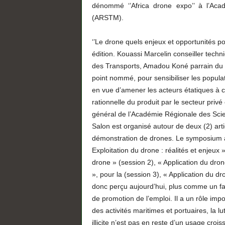
dénommé ‘’Africa drone expo’’ à l’Ac
(ARSTM).
‘’Le drone quels enjeux et opportunités pou
édition. Kouassi Marcelin conseiller tech
des Transports, Amadou Koné parrain du sal
point nommé, pour sensibiliser les popula
en vue d’amener les acteurs étatiques à c
rationnelle du produit par le secteur privé 
général de l’Académie Régionale des Sci
Salon est organisé autour de deux (2) art
démonstration de drones. Le symposium a
Exploitation du drone : réalités et enjeux
drone » (session 2), « Application du drone
», pour la (session 3), « Application du d
donc perçu aujourd’hui, plus comme un f
de promotion de l’emploi. Il a un rôle imp
des activités maritimes et portuaires, la lu
illicite n’est pas en reste d’un usage croi