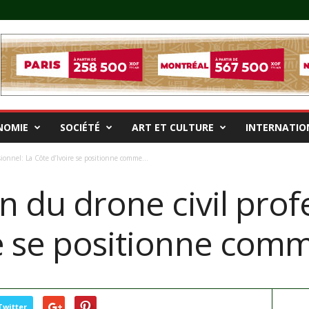
NOMIE
SOCIÉTÉ
ART ET CULTURE
INTERNATIO
sionnel: La Côte d’Ivoire se positionne comme...
in du drone civil prof
re se positionne com
Twitter