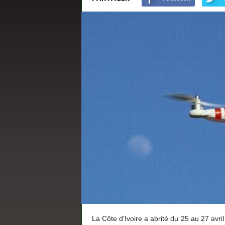
s
La Côte d’Ivoire a abrité du 25 au 27 avril