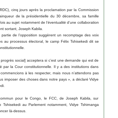
DC), cinq jours après la proclamation par la Commission
ainqueur de la présidentielle du 30 décembre, sa famille
fois au sujet notamment de l’éventualité d’une collaboration
nt sortant, Joseph Kabila.
e partie de l’opposition suggèrent un recomptage des voix
es au processus électoral, le camp Félix Tshisekedi dit se
nstitutionnelle.
 progrès social] acceptera si c’est une demande qui est de
 par la Cour constitutionnelle. Il y a des institutions dans
s commencions à les respecter, mais nous n’attendons pas
ous imposer des choses dans notre pays », a déclaré Vidye
di.
commun pour le Congo, le FCC, de Joseph Kabila, sur
amp Tshisekedi au Parlement notamment, Vidye Tshimanga
oncer là-dessus.