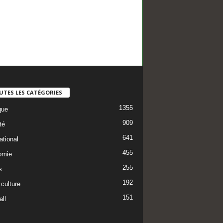
UTES LES CATÉGORIES
1355
que
909
té
641
ational
455
omie
255
s
192
 culture
151
ll