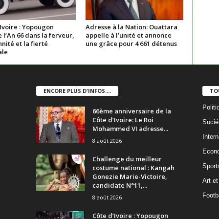
Ivoire : Yopougon
Adresse à la Nation: Ouattara
 l’An 66 dans la ferveur,
appelle à l’unité et annonce
nnité et la fierté
une grâce pour 4 661 détenus
ale
ENCORE PLUS D'INFOS....
TO
Politi
66ème anniversaire de la
Côte d’Ivoire: Le Roi
Socié
Mohammed VI adresse...
Intern
8 août 2026
Econ
Challenge du meilleur
Sport
costume national : Kangah
Gonezie Marie-Victoire,
Art et
candidate N°11,...
Footba
8 août 2026
Côte d’Ivoire : Yopougon