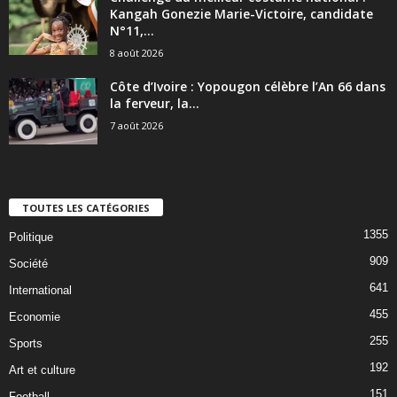
Kangah Gonezie Marie-Victoire, candidate
N°11,...
8 août 2026
Côte d’Ivoire : Yopougon célèbre l’An 66 dans
la ferveur, la...
7 août 2026
TOUTES LES CATÉGORIES
1355
Politique
909
Société
641
International
455
Economie
255
Sports
192
Art et culture
151
Football