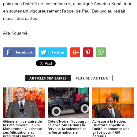
paix dans l’intérêt de nos enfants », a souligné Amadou Koné, tout
en soutenant vigoureusement l’appel de Paul Dakuyo au retrait
massif des cartes.
Alla Kouamé
Facebook
Twitter
ARTICLES SIMILAIRES
PLUS DE L'AUTEUR
66ème anniversaire de
Côte d’Ivoire : Yopougon
Adresse à la Nation:
la Côte d’Ivoire: Le Roi
célèbre l’An 66 dans la
Ouattara appelle à
Mohammed VI adresse
ferveur, la solennité et
l’unité et annonce une
ses félicitations au
la fierté nationale
grâce pour 4 661
président Ouattara
détenus