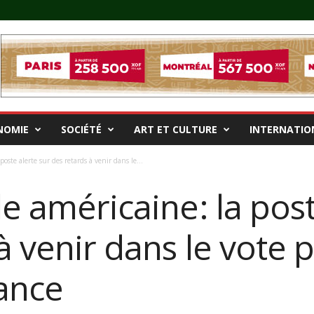
NOMIE
SOCIÉTÉ
ART ET CULTURE
INTERNATIO
poste alerte sur des retards à venir dans le...
le américaine: la post
à venir dans le vote 
ance