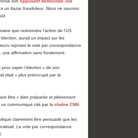
avorise son
opposant démocrate Joe
ra un bazar frauduleux. Nous ne saurons
oût.
aine que restreindre l’action de l’US
’élection, aurait un impact sur les
ieurs reprises le vote par correspondance
, une affirmation sans fondement.
s pour saper l’élection
» de son
el était «
plus préoccupé par la
laré être «
bien préparée et pleinement
 un communiqué cité par la
chaîne CNN
.
diqué clairement être persuadé que les
éralisait. Le vote par correspondance
.