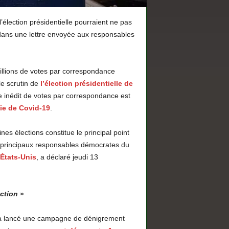
’élection présidentielle pourraient ne pas
 dans une lettre envoyée aux responsables
millions de votes par correspondance
e scrutin de
l’élection présidentielle de
e inédit de votes par correspondance est
e de Covid-19
.
es élections constitue le principal point
s principaux responsables démocrates du
États-Unis
, a déclaré jeudi 13
ection
»
p a lancé une campagne de dénigrement