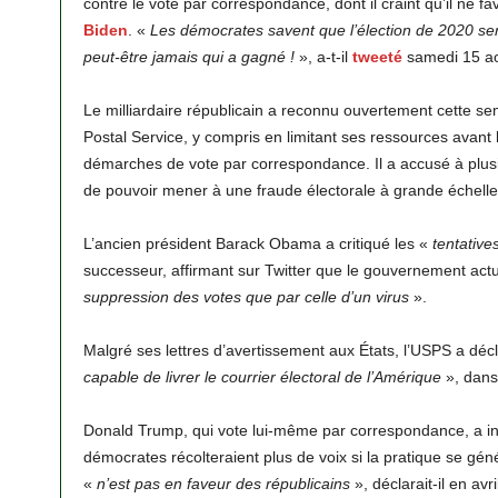
contre le vote par correspondance, dont il craint qu’il ne f
Biden
. «
Les démocrates savent que l’élection de 2020 se
peut-être jamais qui a gagné !
», a-t-il
tweeté
samedi 15 a
Le milliardaire républicain a reconnu ouvertement cette sem
Postal Service, y compris en limitant ses ressources avant l
démarches de vote par correspondance. Il a accusé à plus
de pouvoir mener à une fraude électorale à grande échelle
L’ancien président Barack Obama a critiqué les «
tentative
successeur, affirmant sur Twitter que le gouvernement actu
suppression des votes que par celle d’un virus
».
Malgré ses lettres d’avertissement aux États, l’USPS a déc
capable de livrer le courrier électoral de l’Amérique
», dans
Donald Trump, qui vote lui-même par correspondance, a in
démocrates récolteraient plus de voix si la pratique se gén
«
n’est pas en faveur des républicains
», déclarait-il en avril