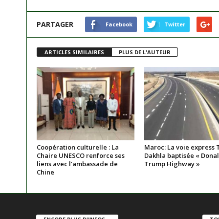
PARTAGER
Facebook
Twitter
ARTICLES SIMILAIRES
PLUS DE L'AUTEUR
Coopération culturelle : La
Maroc: La voie express T
Chaire UNESCO renforce ses
Dakhla baptisée « Donald
liens avec l’ambassade de
Trump Highway »
Chine