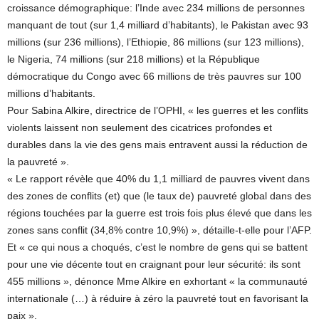
croissance démographique: l’Inde avec 234 millions de personnes
manquant de tout (sur 1,4 milliard d’habitants), le Pakistan avec 93
millions (sur 236 millions), l’Ethiopie, 86 millions (sur 123 millions),
le Nigeria, 74 millions (sur 218 millions) et la République
démocratique du Congo avec 66 millions de très pauvres sur 100
millions d’habitants.
Pour Sabina Alkire, directrice de l’OPHI, « les guerres et les conflits
violents laissent non seulement des cicatrices profondes et
durables dans la vie des gens mais entravent aussi la réduction de
la pauvreté ».
« Le rapport révèle que 40% du 1,1 milliard de pauvres vivent dans
des zones de conflits (et) que (le taux de) pauvreté global dans des
régions touchées par la guerre est trois fois plus élevé que dans les
zones sans conflit (34,8% contre 10,9%) », détaille-t-elle pour l’AFP.
Et « ce qui nous a choqués, c’est le nombre de gens qui se battent
pour une vie décente tout en craignant pour leur sécurité: ils sont
455 millions », dénonce Mme Alkire en exhortant « la communauté
internationale (…) à réduire à zéro la pauvreté tout en favorisant la
paix ».