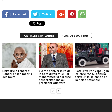
Facebook
Twitter
ARTICLES SIMILAIRES
PLUS DE L'AUTEUR
L’histoire à l’endroit:
66ème anniversaire de
Côte d’Ivoire : Yopougon
Gandhi et son mépris
la Côte d’Ivoire: Le Roi
célèbre l’An 66 dans la
des Noirs
Mohammed VI adresse
ferveur, la solennité et
ses félicitations au
la fierté nationale
président Ouattara