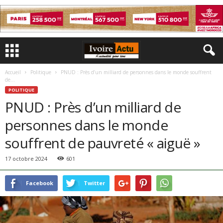
Accueil
Politique
PNUD : Près d’un milliard de personnes dans le monde souffrent
de...
POLITIQUE
PNUD : Près d’un milliard de
personnes dans le monde
souffrent de pauvreté « aiguë »
17 octobre 2024
601
Facebook
Twitter