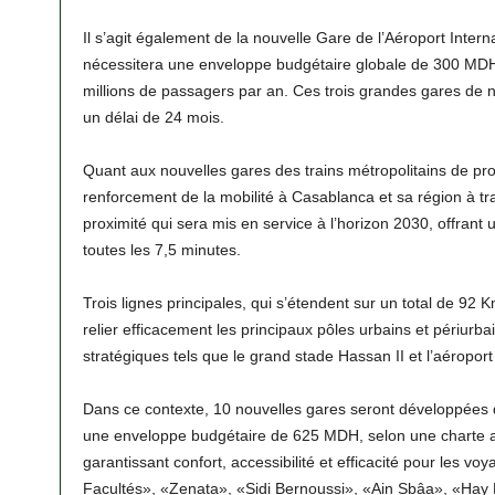
Il s’agit également de la nouvelle Gare de l’Aéroport Int
nécessitera une enveloppe budgétaire globale de 300 MDH,
millions de passagers par an. Ces trois grandes gares de n
un délai de 24 mois.
Quant aux nouvelles gares des trains métropolitains de prox
renforcement de la mobilité à Casablanca et sa région à tra
proximité qui sera mis en service à l’horizon 2030, offrant
toutes les 7,5 minutes.
Trois lignes principales, qui s’étendent sur un total de 92
relier efficacement les principaux pôles urbains et périurbai
stratégiques tels que le grand stade Hassan II et l’aéropo
Dans ce contexte, 10 nouvelles gares seront développées d
une enveloppe budgétaire de 625 MDH, selon une charte ar
garantissant confort, accessibilité et efficacité pour les v
Facultés», «Zenata», «Sidi Bernoussi», «Ain Sbâa», «Hay