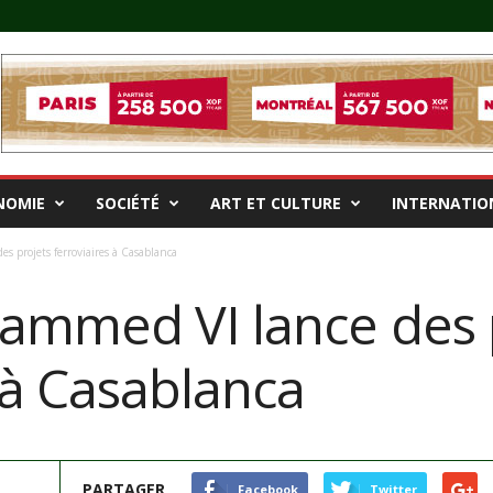
NOMIE
SOCIÉTÉ
ART ET CULTURE
INTERNATIO
 projets ferroviaires à Casablanca
mmed VI lance des 
 à Casablanca
PARTAGER
Facebook
Twitter