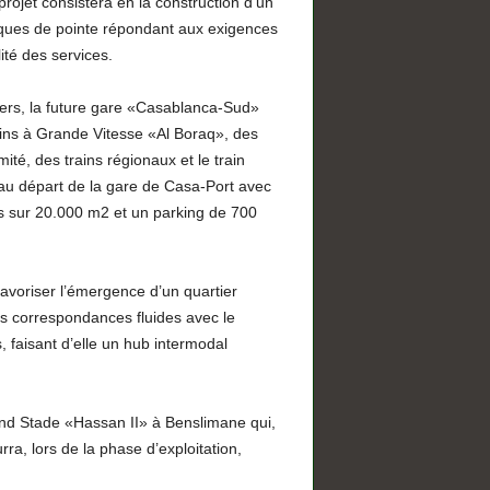
rojet consistera en la construction d’un
ques de pointe répondant aux exigences
ité des services.
gers, la future gare «Casablanca-Sud»
ains à Grande Vitesse «Al Boraq», des
ité, des trains régionaux et le train
u départ de la gare de Casa-Port avec
 sur 20.000 m2 et un parking de 700
avoriser l’émergence d’un quartier
s correspondances fluides avec le
, faisant d’elle un hub intermodal
nd Stade «Hassan II» à Benslimane qui,
a, lors de la phase d’exploitation,