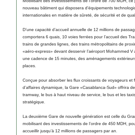
Mobilisant des investissements de l’ordre de 700 MDH, ce p
nouveau bâtiment qui disposera d’équipements technologi
internationales en matière de sûreté, de sécurité et de qual
D’une capacité d’accueil annuelle de 12 millions de passa
comportera 6 quais, 10 voies ferrées pour l’accueil des Tr
trains de grandes lignes, des trains métropolitains de proxim
«aéro-express» devant desservir l’aéroport Mohammed V a
une cadence de 15 minutes, des aménagements extérieurs
places.
Conçue pour absorber les flux croissants de voyageurs et f
d’affaires dynamique, la Gare «Casablanca-Sud» offrira de
tramway, le bus à haut niveau de service, le bus et les taxis
stratégique.
La deuxième Gare de nouvelle génération est celle du Gra
mobilisant des investissements de l’ordre de 450 MDH, pourr
accueillir jusqu’à 12 millions de passagers par an.