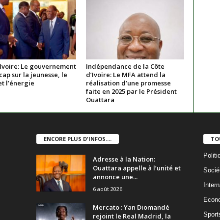
’Ivoire: Le gouvernement
Indépendance de la Côte
cap sur la jeunesse, le
d’Ivoire: Le MFA attend la
t l’énergie
réalisation d’une promesse
faite en 2025 par le Président
Ouattara
ENCORE PLUS D'INFOS....
TO
Politi
Adresse à la Nation:
Ouattara appelle à l’unité et
Socié
annonce une...
Intern
6 août 2026
Econ
Mercato : Yan Diomandé
Sport
rejoint le Real Madrid, la