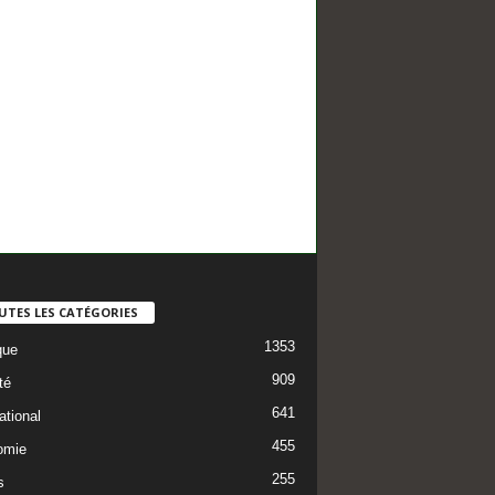
UTES LES CATÉGORIES
1353
que
909
té
641
ational
455
omie
255
s