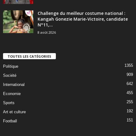
Challenge du meilleur costume national :
Kangah Gonezie Marie-Victoire, candidate
N°11,...
8 août 2026
TOUTES LES CATÉGORIES
1355
Politique
909
Société
642
International
455
Economie
255
Sports
192
Art et culture
151
Football