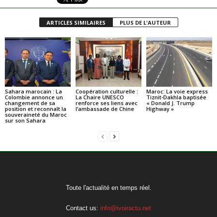
ARTICLES SIMILAIRES
PLUS DE L'AUTEUR
Sahara marocain : La
Coopération culturelle :
Maroc: La voie express
Colombie annonce un
La Chaire UNESCO
Tiznit-Dakhla baptisée
changement de sa
renforce ses liens avec
« Donald J. Trump
position et reconnaît la
l’ambassade de Chine
Highway »
souveraineté du Maroc
sur son Sahara
Toute l'actualité en temps réel.
Contact us:
info@ivoiractu.net