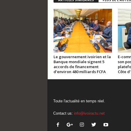
Le gouvernement ivoirien et la
E-comm
Banque mondiale signent 5
son po
accords de financement
platef
d’environ 480 milliards FCFA
Côte d’
Toute l'actualité en temps réel.
Contact us:
info@ivoiractu.net