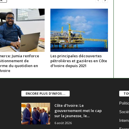
erce: Jumia renforce
Les principales découvertes
sitionnement de
pétrolières et gazières en Côte
orme du quotidien en
d’Ivoire depuis 2021
Ivoire
ENCORE PLUS D'INFOS....
TO
Politi
Côte d’Ivoire: Le
gouvernement met le cap
Socié
sur la jeunesse, le...
Intern
6 août 2026