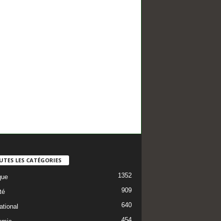
UTES LES CATÉGORIES
1352
que
909
té
640
ational
454