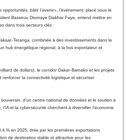
pportunités, bâtir l’avenir», l’événement, placé sous le
sident Bassirou Diomaye Diakhar Faye, entend mettre en
es dans trois secteurs clés :
e Yakaar-Teranga, combinée à des investissements dans le
l un hub énergétique régional, à la fois exportateur et
illiard de dollars), le corridor Dakar-Bamako et les projets
enforcer la connectivité logistique et sécuriser
souverain, d’un centre national de données et le soutien à
l’IA et la cybersécurité cherchent à diversifier l’économie
,4 % en 2025, tirée par les premières exportations
on de destination stable et attractive pour les