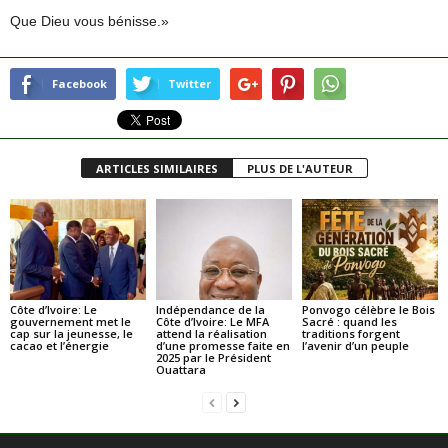
Que Dieu vous bénisse.»
Facebook
Twitter
ARTICLES SIMILAIRES
PLUS DE L'AUTEUR
Côte d’Ivoire: Le
Indépendance de la
Ponvogo célèbre le Bois
gouvernement met le
Côte d’Ivoire: Le MFA
Sacré : quand les
cap sur la jeunesse, le
attend la réalisation
traditions forgent
cacao et l’énergie
d’une promesse faite en
l’avenir d’un peuple
2025 par le Président
Ouattara