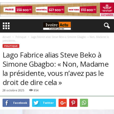
Accueil
Politique
Lago Fabrice alias Steve Beko à Simone Gbagbo: « Non, Madame la
présidente,...
POLITIQUE
Lago Fabrice alias Steve Beko à
Simone Gbagbo: « Non, Madame
la présidente, vous n’avez pas le
droit de dire cela »
28 octobre 2025
854
Facebook
Twitter