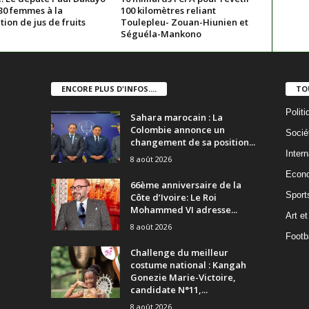
30 femmes à la
100 kilomètres reliant
ion de jus de fruits
Toulepleu- Zouan-Hiunien et
Séguéla-Mankono
ENCORE PLUS D'INFOS....
TO
Politi
Sahara marocain : La
Colombie annonce un
Socié
changement de sa position...
Intern
8 août 2026
Econ
66ème anniversaire de la
Sport
Côte d’Ivoire: Le Roi
Mohammed VI adresse...
Art et
8 août 2026
Footba
Challenge du meilleur
costume national : Kangah
Gonezie Marie-Victoire,
candidate N°11,...
8 août 2026