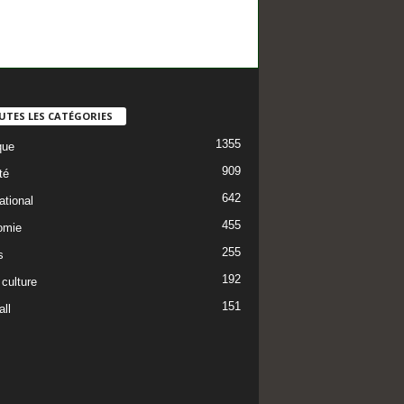
UTES LES CATÉGORIES
1355
que
909
té
642
ational
455
omie
255
s
192
 culture
151
ll