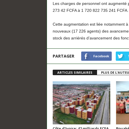
Les charges de personnel ont augmenté p
273 42 FCFA à 1 720 822 735 241 FCFA.
Cette augmentation est liée notamment à l
nouveaux (17 226 agents) des avancement
stock des arriérés d’avancement des fonct
PARTAGER
Facebook
ARTICLES SIMILAIRES
PLUS DE L'AUTE
Côte d’Ivoire: 42 milliards FCFA
Bouaké