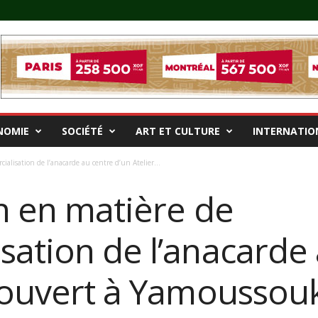
NOMIE
SOCIÉTÉ
ART ET CULTURE
INTERNATIO
ialisation de l’anacarde au centre d’un Atelier...
on en matière de
sation de l’anacarde
r ouvert à Yamoussou