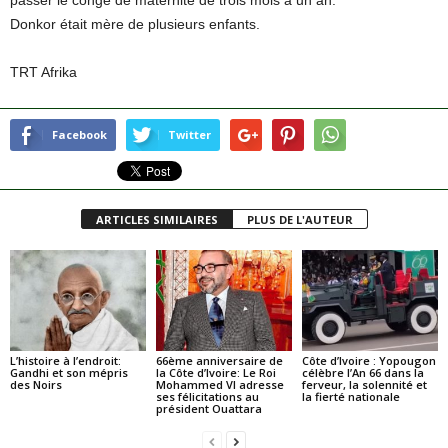
Donkor était mère de plusieurs enfants.
TRT Afrika
Facebook
Twitter
ARTICLES SIMILAIRES
PLUS DE L'AUTEUR
L’histoire à l’endroit:
66ème anniversaire de
Côte d’Ivoire : Yopougon
Gandhi et son mépris
la Côte d’Ivoire: Le Roi
célèbre l’An 66 dans la
des Noirs
Mohammed VI adresse
ferveur, la solennité et
ses félicitations au
la fierté nationale
président Ouattara