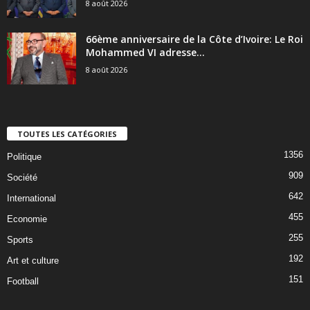
8 août 2026
66ème anniversaire de la Côte d’Ivoire: Le Roi
Mohammed VI adresse...
8 août 2026
TOUTES LES CATÉGORIES
1356
Politique
909
Société
642
International
455
Economie
255
Sports
192
Art et culture
151
Football