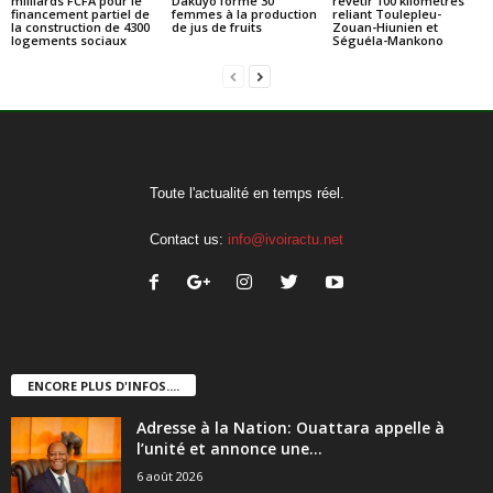
milliards FCFA pour le
Dakuyo forme 30
revêtir 100 kilomètres
financement partiel de
femmes à la production
reliant Toulepleu-
la construction de 4300
de jus de fruits
Zouan-Hiunien et
logements sociaux
Séguéla-Mankono
Toute l'actualité en temps réel.
Contact us:
info@ivoiractu.net
ENCORE PLUS D'INFOS....
Adresse à la Nation: Ouattara appelle à
l’unité et annonce une...
6 août 2026