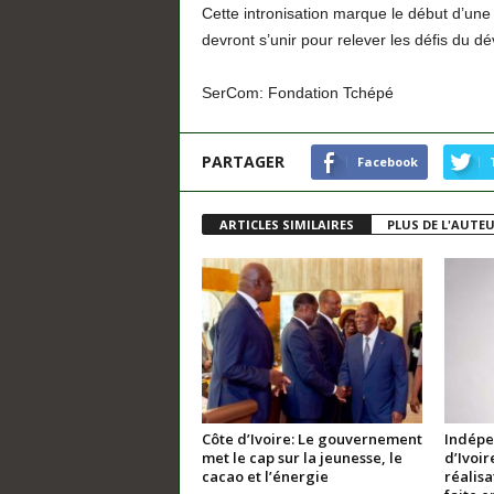
Cette intronisation marque le début d’une
devront s’unir pour relever les défis du 
SerCom: Fondation Tchépé
PARTAGER
Facebook
ARTICLES SIMILAIRES
PLUS DE L'AUTE
Côte d’Ivoire: Le gouvernement
Indépe
met le cap sur la jeunesse, le
d’Ivoir
cacao et l’énergie
réalis