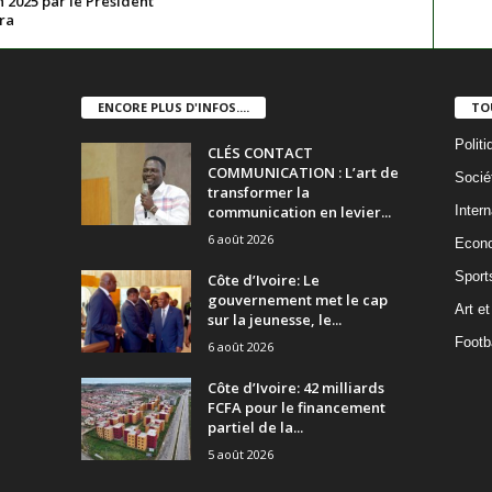
n 2025 par le Président
ra
ENCORE PLUS D'INFOS....
TO
Politi
CLÉS CONTACT
COMMUNICATION : L’art de
Socié
transformer la
communication en levier...
Intern
6 août 2026
Econ
Sport
Côte d’Ivoire: Le
gouvernement met le cap
Art et
sur la jeunesse, le...
Footba
6 août 2026
Côte d’Ivoire: 42 milliards
FCFA pour le financement
partiel de la...
5 août 2026