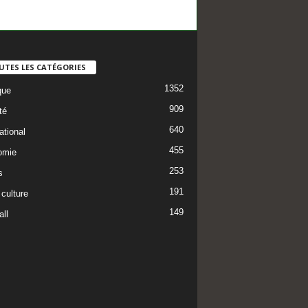
UTES LES CATÉGORIES
1352
que
909
té
640
ational
455
omie
253
s
191
 culture
149
ll