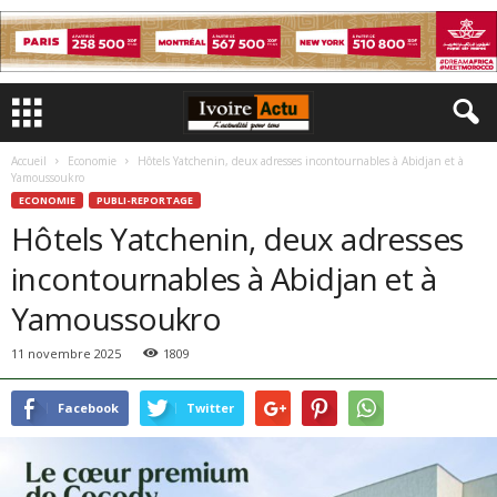
Accueil
Economie
Hôtels Yatchenin, deux adresses incontournables à Abidjan et à
Yamoussoukro
ECONOMIE
PUBLI-REPORTAGE
Hôtels Yatchenin, deux adresses
incontournables à Abidjan et à
Yamoussoukro
11 novembre 2025
1809
Facebook
Twitter