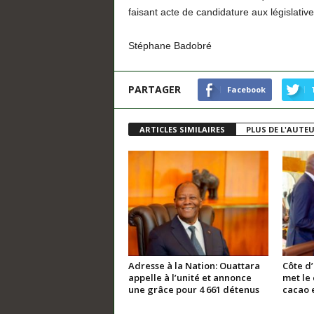
faisant acte de candidature aux législative
Stéphane Badobré
PARTAGER
Facebook
ARTICLES SIMILAIRES
PLUS DE L'AUTE
Adresse à la Nation: Ouattara
Côte d
appelle à l’unité et annonce
met le 
une grâce pour 4 661 détenus
cacao e