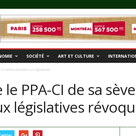
NOMIE
SOCIÉTÉ
ART ET CULTURE
INTERNATIO
22 cadres candidats aux législatives...
le PPA-CI de sa sève
x législatives révoq
Twitter