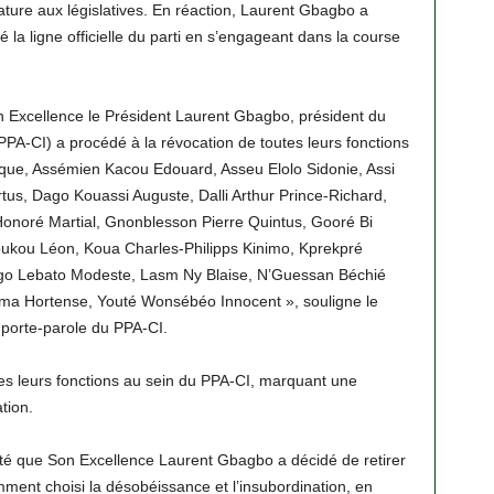
dature aux législatives. En réaction, Laurent Gbagbo a
é la ligne officielle du parti en s’engageant dans la course
n Excellence le Président Laurent Gbagbo, président du
(PPA-CI) a procédé à la révocation de toutes leurs fonctions
que, Assémien Kacou Edouard, Asseu Elolo Sidonie, Assi
s, Dago Kouassi Auguste, Dalli Arthur Prince-Richard,
Honoré Martial, Gnonblesson Pierre Quintus, Gooré Bi
oukou Léon, Koua Charles-Philipps Kinimo, Kprekpré
Lago Lebato Modeste, Lasm Ny Blaise, N’Guessan Béchié
ma Hortense, Youté Wonsébéo Innocent », souligne le
porte-parole du PPA-CI.
utes leurs fonctions au sein du PPA-CI, marquant une
ation.
té que Son Excellence Laurent Gbagbo a décidé de retirer
mment choisi la désobéissance et l’insubordination, en