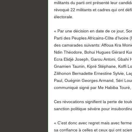
militants du parti ont présenté leur candi
révoqué 22 militants et cadres qui ont défi
électorale.
« Par une décision en date de ce jour, So
Parti des Peuples Africains-Côte d’Ivoire 
des camarades suivants: Affoua Kra Moni
Ndin Théodore, Bohui Hugues Gérard Kurtu
Ecra Elidjé Joseph, Garou Antoni, Gbahi 
Gnamien Taunin, Kipré Stéphane, Koffi L
Zilihonon Bernadette Ernestine Sylvie, 
Paul, Ouégnin Georges Armand, Séri Lou
communiqué signé par Me Habiba Touré, 
Ces révocations signifient la perte de to
sanction politique sévère pour insubordin
« C’est donc avec regret mais avec ferme
sa confiance à celles et ceux qui ont scie