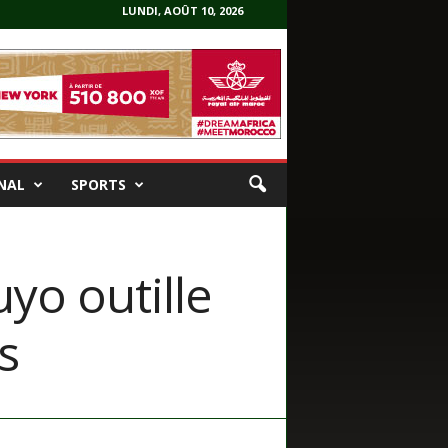
LUNDI, AOÛT 10, 2026
NAL
SPORTS
yo outille
s