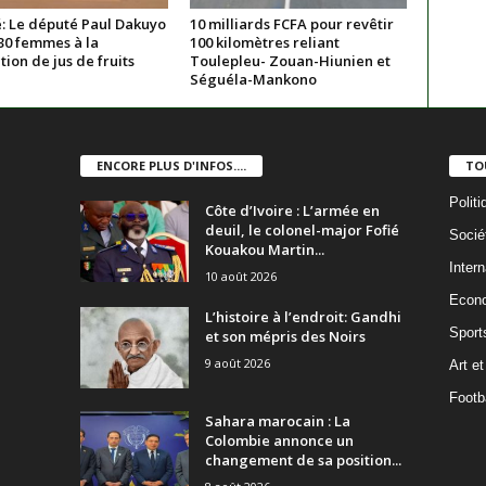
: Le député Paul Dakuyo
10 milliards FCFA pour revêtir
30 femmes à la
100 kilomètres reliant
ion de jus de fruits
Toulepleu- Zouan-Hiunien et
Séguéla-Mankono
ENCORE PLUS D'INFOS....
TO
Politi
Côte d’Ivoire : L’armée en
deuil, le colonel-major Fofié
Socié
Kouakou Martin...
Intern
10 août 2026
Econ
L’histoire à l’endroit: Gandhi
Sport
et son mépris des Noirs
9 août 2026
Art et
Footba
Sahara marocain : La
Colombie annonce un
changement de sa position...