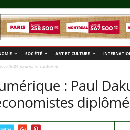
NOMIE
SOCIÉTÉ
ART ET CULTURE
INTERNATIO
o outille 256 jeunes économistes diplômés
umérique : Paul Daku
économistes diplômé
Twitter