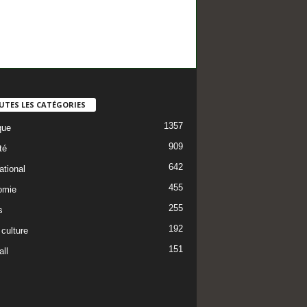
UTES LES CATÉGORIES
1357
que
909
té
642
ational
455
omie
255
s
192
 culture
151
ll