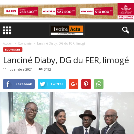
Accueil
Economie
Lanciné Diaby, DG du FER, limogé
ECONOMIE
Lanciné Diaby, DG du FER, limogé
11 novembre 2021
3192
Facebook
Twitter