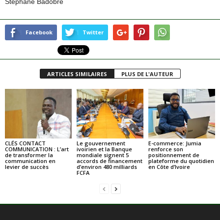
Stéphane Badobré
Facebook
Twitter
ARTICLES SIMILAIRES
PLUS DE L'AUTEUR
CLÉS CONTACT
Le gouvernement
E-commerce: Jumia
COMMUNICATION : L’art
ivoirien et la Banque
renforce son
de transformer la
mondiale signent 5
positionnement de
communication en
accords de financement
plateforme du quotidien
levier de succès
d’environ 480 milliards
en Côte d’Ivoire
FCFA