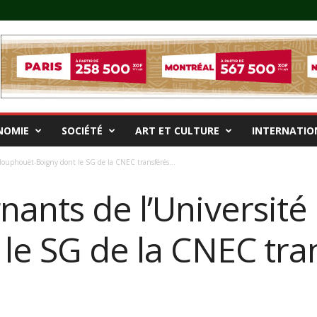
NOMIE
SOCIÉTÉ
ART ET CULTURE
INTERNATIO
Houphouët-Boigny dont le SG de la CNEC transférés...
nants de l’Universit
le SG de la CNEC tran