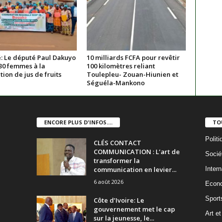
: Le député Paul Dakuyo
10 milliards FCFA pour revêtir
30 femmes à la
100 kilomètres reliant
ion de jus de fruits
Toulepleu- Zouan-Hiunien et
Séguéla-Mankono
ENCORE PLUS D'INFOS....
TO
Politi
CLÉS CONTACT
COMMUNICATION : L’art de
Socié
transformer la
communication en levier...
Intern
6 août 2026
Econ
Sport
Côte d’Ivoire: Le
gouvernement met le cap
Art et
sur la jeunesse, le...