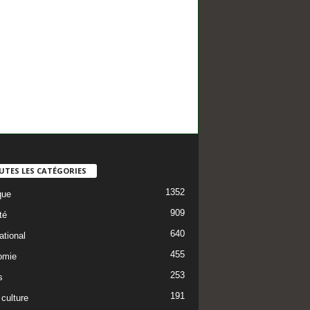
UTES LES CATÉGORIES
1352
que
909
té
640
ational
455
omie
253
s
191
 culture