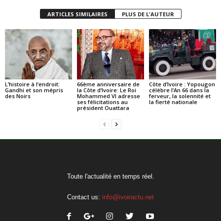
ARTICLES SIMILAIRES
PLUS DE L'AUTEUR
L’histoire à l’endroit:
66ème anniversaire de
Côte d’Ivoire : Yopougon
Gandhi et son mépris
la Côte d’Ivoire: Le Roi
célèbre l’An 66 dans la
des Noirs
Mohammed VI adresse
ferveur, la solennité et
ses félicitations au
la fierté nationale
président Ouattara
Toute l'actualité en temps réel.
Contact us:
info@ivoiractu.net