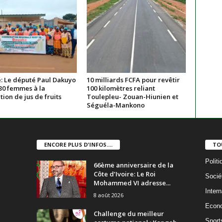
: Le député Paul Dakuyo
10 milliards FCFA pour revêtir
30 femmes à la
100 kilomètres reliant
ion de jus de fruits
Toulepleu- Zouan-Hiunien et
Séguéla-Mankono
ENCORE PLUS D'INFOS....
TO
Politi
66ème anniversaire de la
Côte d’Ivoire: Le Roi
Socié
Mohammed VI adresse...
Intern
8 août 2026
Econ
Challenge du meilleur
Sport