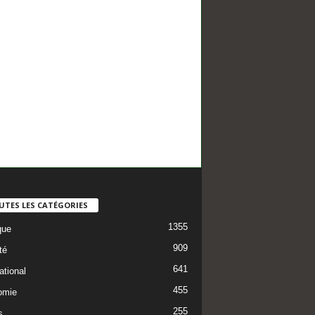
UTES LES CATÉGORIES
1355
que
909
té
641
ational
455
omie
255
s