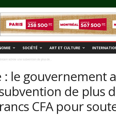
NOMIE
SOCIÉTÉ
ART ET CULTURE
INTERNATIO
ricain octroie une subvention de plus de...
e : le gouvernement 
 subvention de plus 
francs CFA pour sout