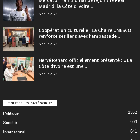
Mercato : Yan Diomandé rejoint le Real
Madrid, la Côte d’Ivoire...
6 août 2026
Coopération culturelle : La Chaire UNESCO
renforce ses liens avec l’ambassade...
6 août 2026
Hervé Renard officiellement présenté : « La
Côte d’Ivoire est une...
6 août 2026
TOUTES LES CATÉGORIES
1352
Politique
909
Société
641
International