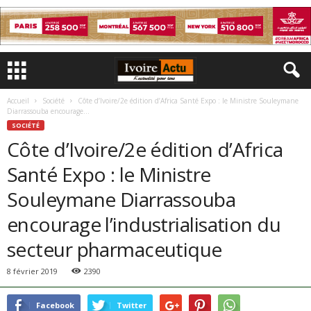
Accueil
Société
Côte d’Ivoire/2e édition d’Africa Santé Expo : le Ministre Souleymane
Diarrassouba encourage...
SOCIÉTÉ
Côte d’Ivoire/2e édition d’Africa
Santé Expo : le Ministre
Souleymane Diarrassouba
encourage l’industrialisation du
secteur pharmaceutique
8 février 2019
2390
Facebook
Twitter