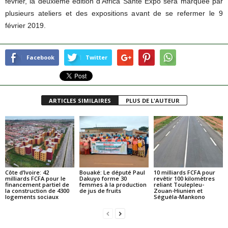
février, la deuxième édition d’Africa Santé Expo sera marquée par
plusieurs ateliers et des expositions avant de se refermer le 9
février 2019.
Facebook
Twitter
ARTICLES SIMILAIRES
PLUS DE L'AUTEUR
Côte d’Ivoire: 42
Bouaké: Le député Paul
10 milliards FCFA pour
milliards FCFA pour le
Dakuyo forme 30
revêtir 100 kilomètres
financement partiel de
femmes à la production
reliant Toulepleu-
la construction de 4300
de jus de fruits
Zouan-Hiunien et
logements sociaux
Séguéla-Mankono