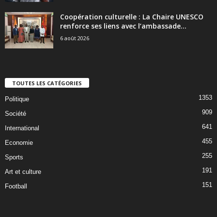
Coopération culturelle : La Chaire UNESCO
renforce ses liens avec l’ambassade...
6 août 2026
TOUTES LES CATÉGORIES
1353
Politique
909
Société
641
International
455
Economie
255
Sports
191
Art et culture
151
Football