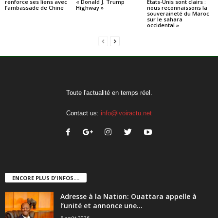
renforce ses liens avec
« Donald J. Trump
États-Unis sont clairs :
l’ambassade de Chine
Highway »
nous reconnaissons la
souveraineté du Maroc
sur le sahara
occidental »
Toute l'actualité en temps réel.
Contact us:
info@ivoiractu.net
ENCORE PLUS D'INFOS....
Adresse à la Nation: Ouattara appelle à
l’unité et annonce une...
6 août 2026