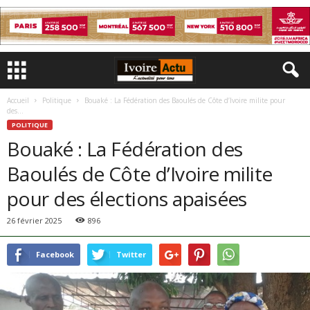
Accueil
Politique
Bouaké : La Fédération des Baoulés de Côte d’Ivoire milite pour
des...
POLITIQUE
Bouaké : La Fédération des
Baoulés de Côte d’Ivoire milite
pour des élections apaisées
26 février 2025
896
Facebook
Twitter