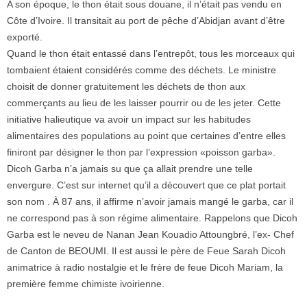
A son époque, le thon était sous douane, il n’était pas vendu en
Côte d’Ivoire. Il transitait au port de pêche d’Abidjan avant d’être
exporté.
Quand le thon était entassé dans l’entrepôt, tous les morceaux qui
tombaient étaient considérés comme des déchets. Le ministre
choisit de donner gratuitement les déchets de thon aux
commerçants au lieu de les laisser pourrir ou de les jeter. Cette
initiative halieutique va avoir un impact sur les habitudes
alimentaires des populations au point que certaines d’entre elles
finiront par désigner le thon par l’expression «poisson garba».
Dicoh Garba n’a jamais su que ça allait prendre une telle
envergure. C’est sur internet qu’il a découvert que ce plat portait
son nom . À 87 ans, il affirme n’avoir jamais mangé le garba, car il
ne correspond pas à son régime alimentaire. Rappelons que Dicoh
Garba est le neveu de Nanan Jean Kouadio Attoungbré, l’ex- Chef
de Canton de BEOUMI. Il est aussi le père de Feue Sarah Dicoh
animatrice à radio nostalgie et le frère de feue Dicoh Mariam, la
première femme chimiste ivoirienne.