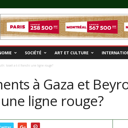
NOMIE
SOCIÉTÉ
ART ET CULTURE
INTERNATIO
: Israël a-t-il franchi une ligne rouge?
ts à Gaza et Beyrou
i une ligne rouge?
Twitter