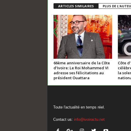
ARTICLES SIMILAIRES
PLUS DE L'AUTE
66ème anniversaire de la Côte
Côte d’
d’Ivoire: Le Roi Mohammed VI
célèbre
adresse ses félicitations au
la sole
président Ouattara
nation
Toute l'actualité en temps réel.
Contact us:
info@ivoiractu.net