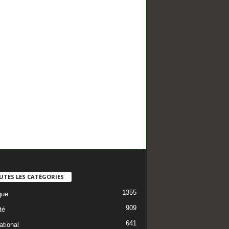
UTES LES CATÉGORIES
1355
que
909
té
641
ational