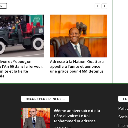
UR
Ivoire : Yopougon
Adresse à la Nation: Ouattara
 l’An 66 dans la ferveur,
appelle à l’unité et annonce
nnité et la fierté
une grâce pour 4 661 détenus
ale
ENCORE PLUS D'INFOS....
TO
Politi
66ème anniversaire de la
Côte d’Ivoire: Le Roi
Socié
Mohammed VI adresse...
Intern
8 août 2026