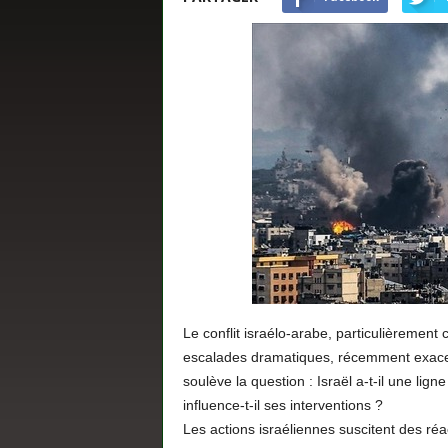
s
Le conflit israélo-arabe, particulièrement
escalades dramatiques, récemment exac
soulève la question : Israël a-t-il une lig
influence-t-il ses interventions ?
Les actions israéliennes suscitent des ré