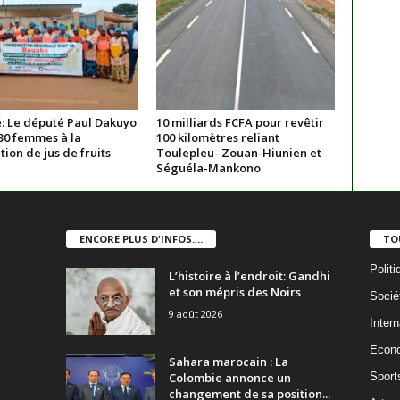
: Le député Paul Dakuyo
10 milliards FCFA pour revêtir
30 femmes à la
100 kilomètres reliant
ion de jus de fruits
Toulepleu- Zouan-Hiunien et
Séguéla-Mankono
ENCORE PLUS D'INFOS....
TO
Politi
L’histoire à l’endroit: Gandhi
et son mépris des Noirs
Socié
9 août 2026
Intern
Econ
Sahara marocain : La
Colombie annonce un
Sport
changement de sa position...