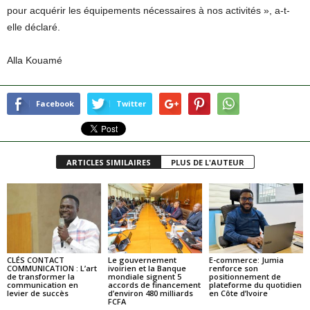
pour acquérir les équipements nécessaires à nos activités », a-t-
elle déclaré.
Alla Kouamé
Facebook
Twitter
ARTICLES SIMILAIRES
PLUS DE L'AUTEUR
CLÉS CONTACT
Le gouvernement
E-commerce: Jumia
COMMUNICATION : L’art
ivoirien et la Banque
renforce son
de transformer la
mondiale signent 5
positionnement de
communication en
accords de financement
plateforme du quotidien
levier de succès
d’environ 480 milliards
en Côte d’Ivoire
FCFA