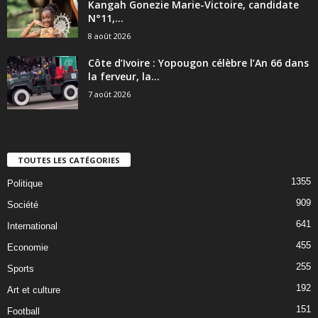
Kangah Gonezie Marie-Victoire, candidate
N°11,...
8 août 2026
Côte d’Ivoire : Yopougon célèbre l’An 66 dans
la ferveur, la...
7 août 2026
TOUTES LES CATÉGORIES
1355
Politique
909
Société
641
International
455
Economie
255
Sports
192
Art et culture
151
Football