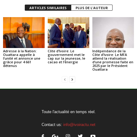
ARTICLES SIMILAIRES
PLUS DE L'AUTEUR
Adresse à la Nation:
Côte d’Ivoire: Le
Indépendance de la
Ouattara appelle à
gouvernement met le
Côte d’Ivoire: Le MFA
l’unité et annonce une
cap sur la jeunesse, le
attend la réalisation
grâce pour 4 661
cacao et l’énergie
d’une promesse faite en
détenus
2025 par le Président
Ouattara
Toute l'actualité en temps réel.
Contact us:
info@ivoiractu.net